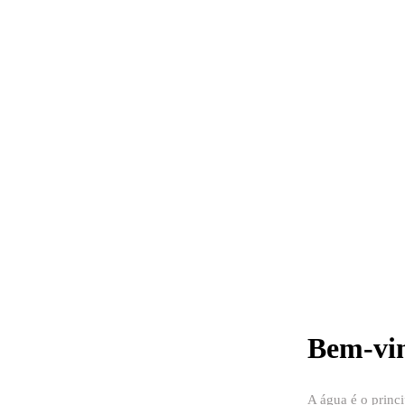
Bem-vin
A água é o princi