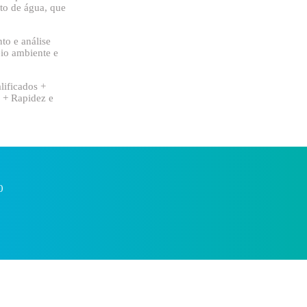
o de água, que
to e análise
eio ambiente e
lificados +
 + Rapidez e
0