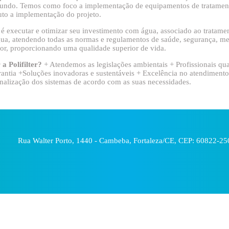
undo. Temos como foco a implementação de equipamentos de tratament
uto a implementação do projeto.
 é executar e otimizar seu investimento com água, associado ao tratamen
água, atendendo todas as normas e regulamentos de saúde, segurança, m
or, proporcionando uma qualidade superior de vida.
a Polifilter?
+ Atendemos as legislações ambientais + Profissionais qua
antia +Soluções inovadoras e sustentáveis + Excelência no atendimento
onalização dos sistemas de acordo com as suas necessidades.
Rua Walter Porto, 1440 - Cambeba, Fortaleza/CE, CEP: 60822-25