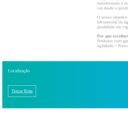
transformam o m
vai desde o prod
O nosso objetivo
laboratorial da 
qualidade em vig
Por que escolher 
Produtos com gar
agilidade + Pers
Localização
Traçar Rota